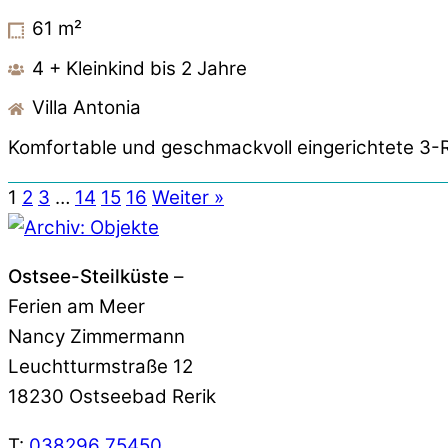
61
m²
4 + Kleinkind bis 2 Jahre
Villa Antonia
Komfortable und geschmackvoll eingerichtete 3-
1
2
3
…
14
15
16
Weiter »
Ostsee-Steilküste
–
Ferien am Meer
Nancy Zimmermann
Leuchtturmstraße 12
18230 Ostseebad Rerik
T:
038296 75450