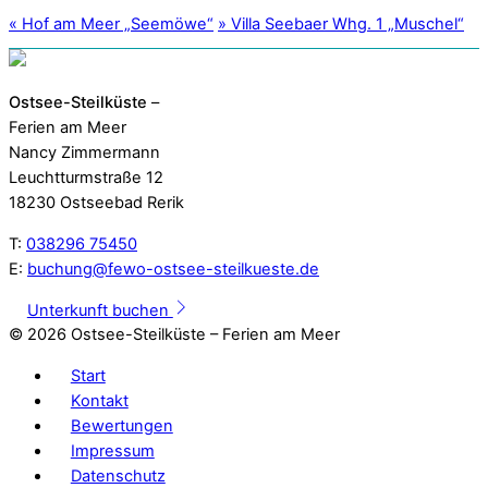
«
Hof am Meer „Seemöwe“
»
Villa Seebaer Whg. 1 „Muschel“
Ostsee-Steilküste
–
Ferien am Meer
Nancy Zimmermann
Leuchtturmstraße 12
18230 Ostseebad Rerik
T:
038296 75450
E:
buchung@fewo-ostsee-steilkueste.de
Unterkunft buchen
©
2026 Ostsee-Steilküste – Ferien am Meer
Start
Kontakt
Bewertungen
Impressum
Datenschutz