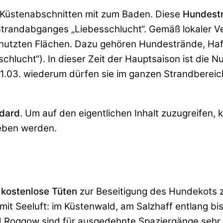
 Küstenabschnitten mit zum Baden. Diese
Hundest
trandabganges „Liebesschlucht“. Gemäß lokaler Ve
 genutzten Flächen. Dazu gehören Hundestrände, H
hlucht“). In dieser Zeit der Hauptsaison ist die N
-31.03. wiederum dürfen sie im ganzen Strandberei
dard
. Um auf den eigentlichen Inhalt zuzugreifen, 
geben werden.
 kostenlose Tüten
zur Beseitigung des Hundekots zu
 mit Seeluft: im Küstenwald, am Salzhaff entlang 
d Roggow sind für ausgedehnte Spaziergänge sehr 