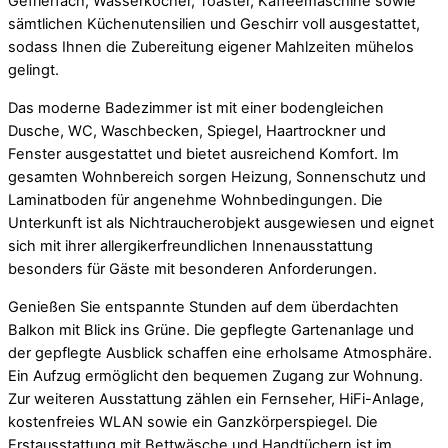
Gefrierfach, Wasserkocher, Toaster, Kaffeemaschine sowie
sämtlichen Küchenutensilien und Geschirr voll ausgestattet,
sodass Ihnen die Zubereitung eigener Mahlzeiten mühelos
gelingt.
Das moderne Badezimmer ist mit einer bodengleichen
Dusche, WC, Waschbecken, Spiegel, Haartrockner und
Fenster ausgestattet und bietet ausreichend Komfort. Im
gesamten Wohnbereich sorgen Heizung, Sonnenschutz und
Laminatboden für angenehme Wohnbedingungen. Die
Unterkunft ist als Nichtraucherobjekt ausgewiesen und eignet
sich mit ihrer allergikerfreundlichen Innenausstattung
besonders für Gäste mit besonderen Anforderungen.
Genießen Sie entspannte Stunden auf dem überdachten
Balkon mit Blick ins Grüne. Die gepflegte Gartenanlage und
der gepflegte Ausblick schaffen eine erholsame Atmosphäre.
Ein Aufzug ermöglicht den bequemen Zugang zur Wohnung.
Zur weiteren Ausstattung zählen ein Fernseher, HiFi-Anlage,
kostenfreies WLAN sowie ein Ganzkörperspiegel. Die
Erstausstattung mit Bettwäsche und Handtüchern ist im