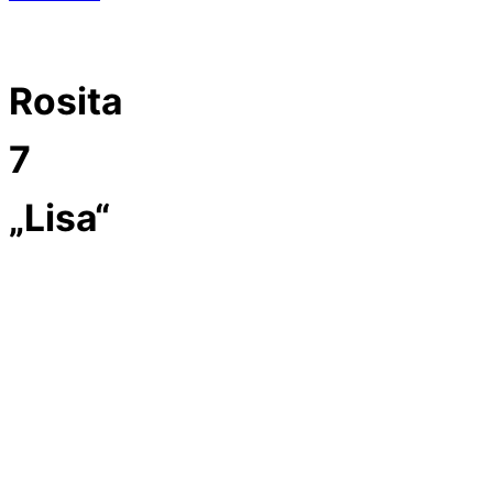
Rosita
7
„Lisa“